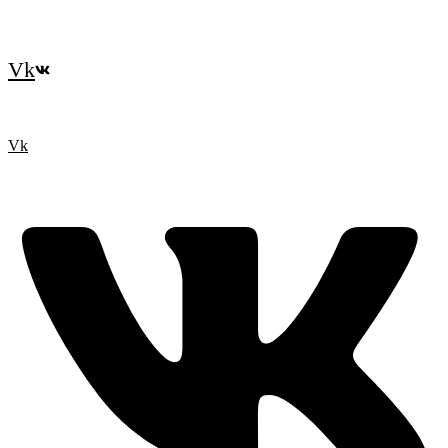
Vk
Vk