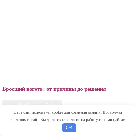
Подология
Вросший ноготь: от причины до решения
Показать ещё
Загрузка...
Этот сайт использует cookie для хранения данных. Продолжая
Отзывы наших выпускников
использовать сайт, Вы даете свое согласие на работу с этими файлами.
OK