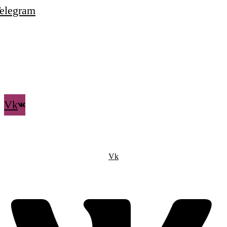
elegram
Vk
Vk