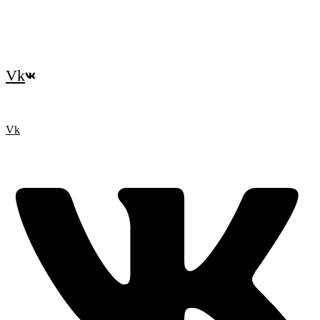
Vk
Vk